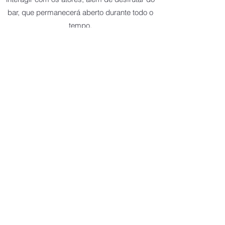
bar, que permanecerá aberto durante todo o
tempo.
Teatro Santander, São Paulo
Sexta, Sábado e Domingo às 20h30,
Sábado e Domingo às 16h30
SAIBA MAIS